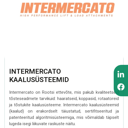
BEZARES hüdraulika
tarvikud
komponendid
ZEPRO tagaluuktõstukid
INTERMERCATO
WIPRO (NUMMI)
kaalusüsteemid
hüdraulilised
MESERA tõstukid
kallutussilindrid
metsaveokitele
SCANRECO
kaugjuhtimissüsteemid
PADOAN hüdropaagid
EFFER hüdrotõstukid
KINSHOFER kopad
CARGO FLOOR
INTERMERCATO
liikuvpõranda süsteem
FORMIKO rotaatorid
KAALUSÜSTEEMID
SUNFAB hüdropumbad
AUGER TORQUE
Intermercato on Rootsi ettevõte, mis pakub kvaliteetseid
pinnasepuurid
tõsteseadmete tarvikuid: haaratseid, koppasid, rotaatoreid
SEPSON hüdraulilised
ja tõstukite kaalusüsteeme. Intermercato kaalusüsteemid
vintsid
(kaalud) on erakordselt täiustatud, sertifitseeritud ja
patenteeritud algoritmisüsteemiga, mis võimaldab täpselt
lugeda isegi liikuvate raskuste näitu.