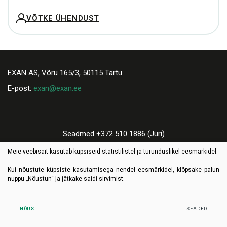
VÕTKE ÜHENDUST
EXAN AS, Võru 165/3, 50115 Tartu
E-post:
exan@exan.ee
Seadmed +372 510 1886 (Jüri)
Varuosad +372 521 9659 (Tiit)
Meie veebisait kasutab küpsiseid statistilistel ja turunduslikel eesmärkidel.
Kui nõustute küpsiste kasutamisega nendel eesmärkidel, klõpsake palun
nuppu „Nõustun“ ja jätkake saidi sirvimist.
© 2026 Exan. Kõik õigused kaitstud
Privaatsus- ja küpsistepoliitika
NÕUS
SEADED
Made by:
TEXUS