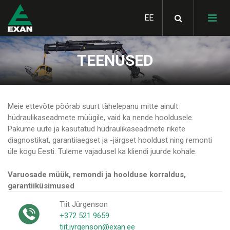
TEENUSED
HIAB kaubatõstukid
MULTILIFT
SKIBICKI kallurid
Meie ettevõte pöörab suurt tähelepanu mitte ainult
kastivahetussüsteemid
hüdraulikaseadmete müügile, vaid ka nende hooldusele.
KÜLGPORTEDEGA
Pakume uute ja kasutatud hüdraulikaseadmete rikete
STAS liikuvpõrandad
LOGLIFT puidutõstukid
VEOKASTID
diagnostikat, garantiiaegset ja -järgset hooldust ning remonti
üle kogu Eesti. Tuleme vajadusel ka kliendi juurde kohale.
STAS kallutavad
GHH RAND kompressorid
JONSERED
poolhaagised
Varuosade müük, remondi ja hoolduse korraldus,
materjalitõstukid
garantiiküsimused
GARDNER DENVER
Hüdrosüsteemid
JYKI metsaveohaagised
kompressorid
KLUBB korvtõstuk
veokitele
Tiit Jürgenson
+372 521 9659
HIAB lisaseadmed ja
tiit.jyrgenson@exan.ee
MOFFETT kahveltõstukid