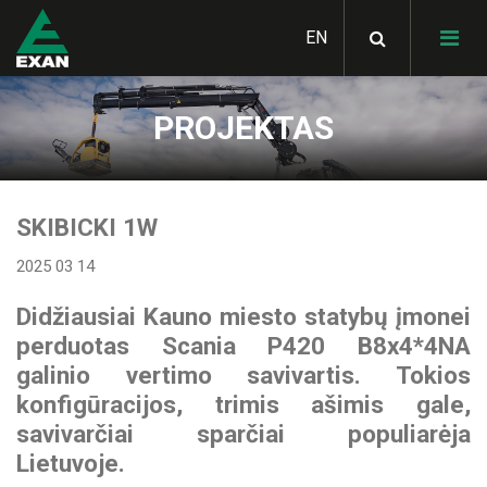
PROJEKTAS
SKIBICKI 1W
2025 03 14
Didžiausiai Kauno miesto statybų įmonei
perduotas Scania P420 B8x4*4NA
galinio vertimo savivartis. Tokios
konfigūracijos, trimis ašimis gale,
savivarčiai sparčiai populiarėja
Lietuvoje.