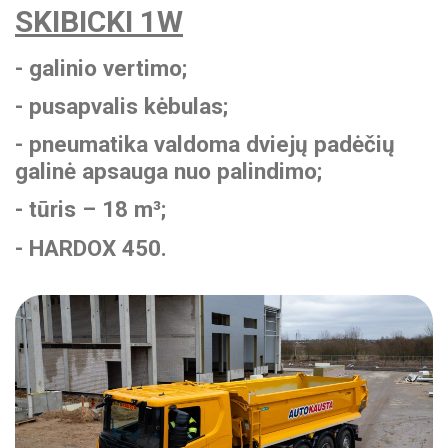
SKIBICKI 1W
- galinio vertimo;
- pusapvalis kėbulas;
- pneumatika valdoma dviejų padėčių
galinė apsauga nuo palindimo;
- tūris – 18 m³;
- HARDOX 450.