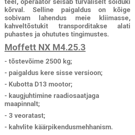
BEZARES hüdraulika
teel, operaator seisab turvaliselt sõiduki
tarvikud
komponendid
kõrval. Selline paigaldus on kõige
ZEPRO tagaluuktõstukid
sobivam lahendus meie kliimasse,
INTERMERCATO
WIPRO (NUMMI)
kaalusüsteemid
kahveltõstukit transporditakse alati
hüdraulilised
MESERA tõstukid
puhastes ja ohututes tingimustes.
kallutussilindrid
metsaveokitele
SCANRECO
Moffett NX M4.25.3
kaugjuhtimissüsteemid
PADOAN hüdropaagid
EFFER hüdrotõstukid
- tõstevõime 2500 kg;
KINSHOFER kopad
CARGO FLOOR
- paigaldus kere sisse versioon;
liikuvpõranda süsteem
FORMIKO rotaatorid
- Kubotta D13 mootor;
SUNFAB hüdropumbad
- kaugjuhtimine raadiosaatjaga
AUGER TORQUE
pinnasepuurid
maapinnalt;
SEPSON hüdraulilised
vintsid
- 3 veoratast;
- kahvlite käärpikendusmehhanism.