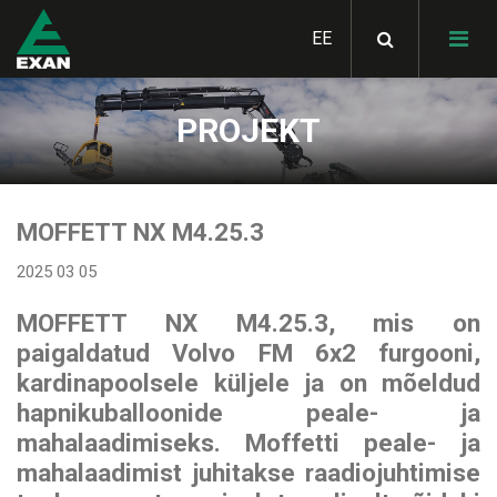
PROJEKT
HIAB kaubatõstukid
MULTILIFT
SKIBICKI kallurid
MOFFETT NX M4.25.3
kastivahetussüsteemid
2025 03 05
KÜLGPORTEDEGA
STAS liikuvpõrandad
LOGLIFT puidutõstukid
VEOKASTID
MOFFETT NX M4.25.3, mis on
STAS kallutavad
GHH RAND kompressorid
paigaldatud Volvo FM 6x2 furgooni,
JONSERED
poolhaagised
materjalitõstukid
kardinapoolsele küljele ja on mõeldud
GARDNER DENVER
hapnikuballoonide peale- ja
Hüdrosüsteemid
JYKI metsaveohaagised
kompressorid
KLUBB korvtõstuk
veokitele
mahalaadimiseks. Moffetti peale- ja
mahalaadimist juhitakse raadiojuhtimise
HIAB lisaseadmed ja
MOFFETT kahveltõstukid